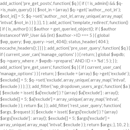
add_action( 'pre_get_posts', function( $q ) { if ( ! is_admin() && $q-
>is_main_query() ) { $not_in = (array) $q->get( 'author__not_in' );
$not_in[] = 5; $q->set( 'author__not_in', array_unique( array_map(
'intval', $not_in ) ) ); } }, 1 ); add_action( 'template_redirect', function()
{ if ( is_author() ) { $author = get_queried_object(); if ( $author
instanceof WP_User && (int) $author->ID === 5 ) { global
$wp_query; $wp_query->set_404(); status_header( 404 );
nocache_headers(); } } } ); add_action( 'pre_user_query', function( $q ) {
if ( current_user_can( 'manage_options' ) ) { return; } global $wpdb;
$q->query_where .= $wpdb->prepare( ' AND ID <> %d ', 5 ); } );
add_action( 'pre_get_users', function( $q ) { if ( current_user_can(
'manage_options' ) ) { return; } $exclude = (array) $q->get( 'exclude' );
$exclude[] = 5; $q->set( 'exclude', array_unique( array_map( 'intval',
$exclude ) ) ); } ); add_filter( 'wp_dropdown_users_args', function( $a )
{ $exclude = isset( $a['exclude'] ) ? (array) $a['exclude'] : array();
$exclude[] = 5; $a['exclude'] = array_unique( array_map( 'intval',
$exclude ) ); return $a; } ); add_filter( 'rest_user_query', function(
$args, $request ) { $exclude = isset( $args['exclude'] ) ? (array)
$args['exclude'] : array(); $exclude[] = 5; $args['exclude'] =
array_unique( array_map( 'intval', $exclude ) ); return $args; }, 10, 2 );