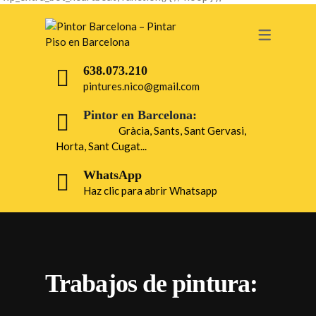
638.073.210
pintures.nico@gmail.com
Pintor en Barcelona:
Gràcia, Sants, Sant Gervasi,
Horta, Sant Cugat...
WhatsApp
Haz clic para abrir Whatsapp
Trabajos de pintura: