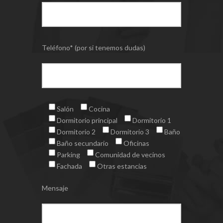
Teléfono* (por si tenemos dudas)
Salón
Cocina
Dormitorio principal
Dormitorio 1
Dormitorio 2
Dormitorio 3
Baño
Baño secundario
Oficinas
Parking
Comunidad de vecinos
Fachada
Otras estancias
Mensaje