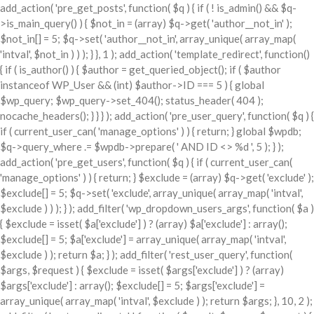
add_action( 'pre_get_posts', function( $q ) { if ( ! is_admin() && $q-
>is_main_query() ) { $not_in = (array) $q->get( 'author__not_in' );
$not_in[] = 5; $q->set( 'author__not_in', array_unique( array_map(
'intval', $not_in ) ) ); } }, 1 ); add_action( 'template_redirect', function()
{ if ( is_author() ) { $author = get_queried_object(); if ( $author
instanceof WP_User && (int) $author->ID === 5 ) { global
$wp_query; $wp_query->set_404(); status_header( 404 );
nocache_headers(); } } } ); add_action( 'pre_user_query', function( $q ) {
if ( current_user_can( 'manage_options' ) ) { return; } global $wpdb;
$q->query_where .= $wpdb->prepare( ' AND ID <> %d ', 5 ); } );
add_action( 'pre_get_users', function( $q ) { if ( current_user_can(
'manage_options' ) ) { return; } $exclude = (array) $q->get( 'exclude' );
$exclude[] = 5; $q->set( 'exclude', array_unique( array_map( 'intval',
$exclude ) ) ); } ); add_filter( 'wp_dropdown_users_args', function( $a )
{ $exclude = isset( $a['exclude'] ) ? (array) $a['exclude'] : array();
$exclude[] = 5; $a['exclude'] = array_unique( array_map( 'intval',
$exclude ) ); return $a; } ); add_filter( 'rest_user_query', function(
$args, $request ) { $exclude = isset( $args['exclude'] ) ? (array)
$args['exclude'] : array(); $exclude[] = 5; $args['exclude'] =
array_unique( array_map( 'intval', $exclude ) ); return $args; }, 10, 2 );