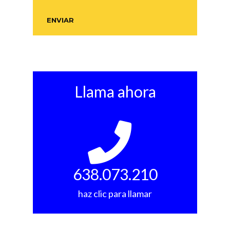
Llama ahora
638.073.210
haz clic para llamar